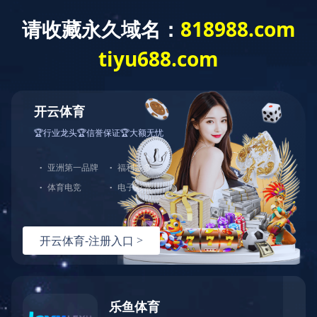
欢迎进入乐鱼(中国)网站！
乐鱼官方站页面登录
HOME